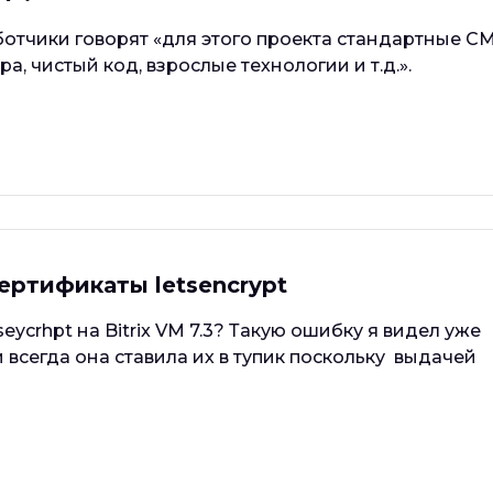
ботчики говорят «для этого проекта стандартные C
а, чистый код, взрослые технологии и т.д.».
сертификаты letsencrypt
ycrhpt на Bitrix VM 7.3? Такую ошибку я видел уже
 всегда она ставила их в тупик поскольку выдачей