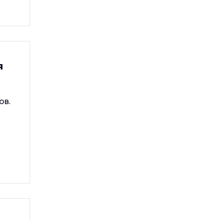
я
ов.