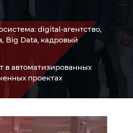
истема: digital-агентство,
, Big Data, кадровый
т в автоматизированных
женных проектах