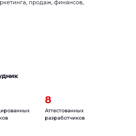
ркетинга, продаж, финансов,
удник
8
цированных
Аттестованных
ков
разработчиков