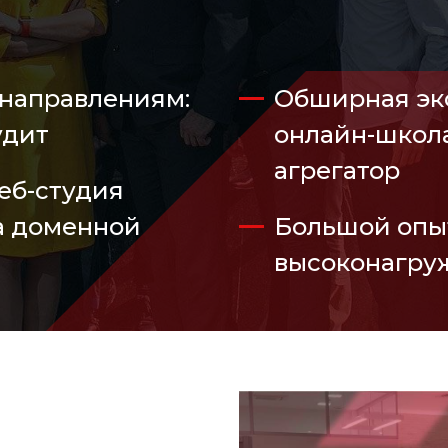
 направлениям:
Обширная экос
удит
онлайн-школа
агрегатор
еб-студия
а доменной
Большой опы
высоконагру