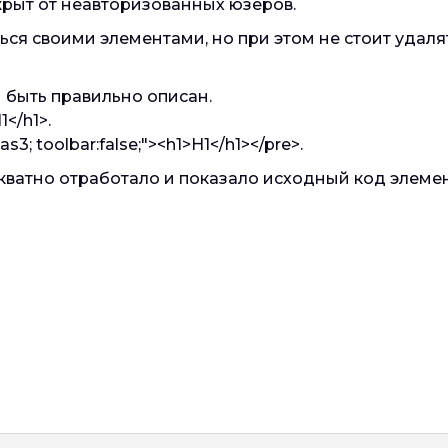
рыт от неавторизованных юзеров.
ся своими элементами, но при этом не стоит удаля
 быть правильно описан.
</h1>.
s3; toolbar:false;"><h1>H1</h1></pre>.
ватно отработало и показало исходный код элемент