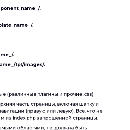
mponent_name_/.
late_name_/.
ame_/.
name_/tpl/images/.
е (различные плагины и прочие .css).
ерхняя часть страницы, включая шапку и
вигации (правую или левую). Все, что не
ым из index.php запрошенной страницы.
мыми областями, т.е. должна быть