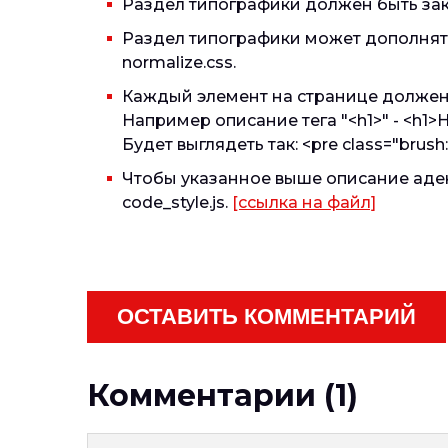
Раздел типографики должен быть зак
Раздел типографики может дополнять
normalize.css.
Каждый элемент на странице должен
Например описание тега "<h1>" - <h1>H1
Будет выглядеть так: <pre class="brush:a
Чтобы указанное выше описание адек
code_style.js.
[ссылка на файл]
ОСТАВИТЬ КОММЕНТАРИЙ
Комментарии (1)