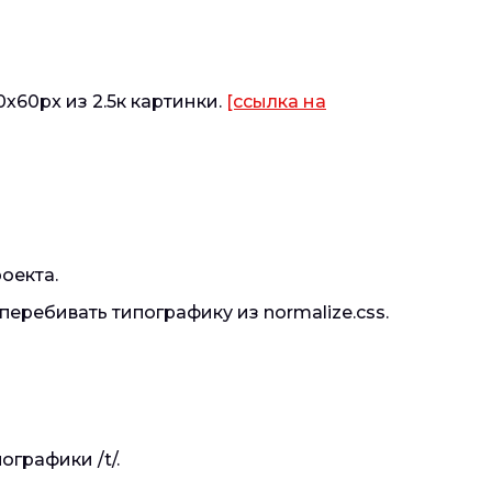
х60px из 2.5к картинки.
[ссылка на
оекта.
еребивать типографику из normalize.css.
графики /t/.