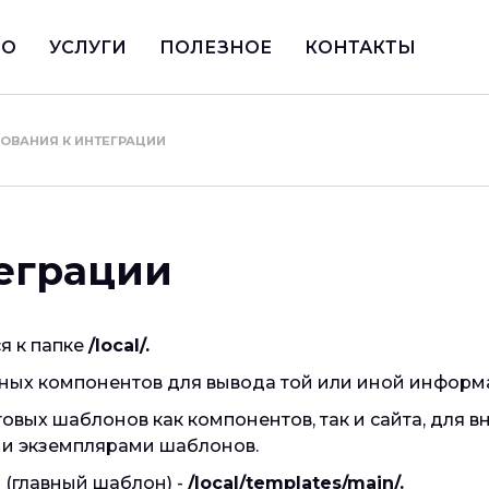
ИО
УСЛУГИ
ПОЛЕЗНОЕ
КОНТАКТЫ
БОВАНИЯ К ИНТЕГРАЦИИ
теграции
я к папке
/local/.
мных компонентов для вывода той или иной информ
вых шаблонов как компонентов, так и сайта, для в
ми экземплярами шаблонов.
 (главный шаблон) -
/local/templates/main/.