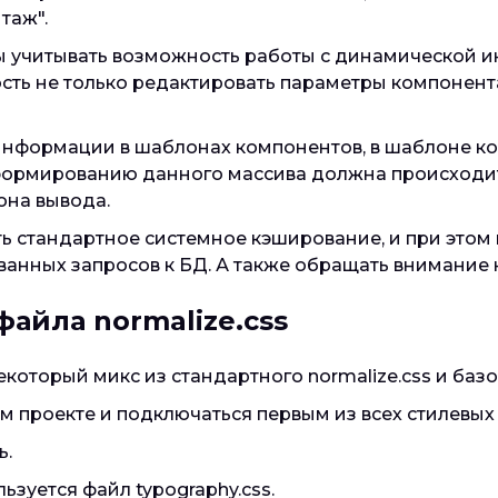
таж".
учитывать возможность работы с динамической ин
ь не только редактировать параметры компонента 
 информации в шаблонах компонентов, в шаблоне к
о формированию данного массива должна происходит
она вывода.
 стандартное системное кэширование, и при этом к
нных запросов к БД. А также обращать внимание 
айла normalize.css
который микс из стандартного normalize.css и баз
м проекте и подключаться первым из всех стилевых 
ь.
зуется файл typography.css.