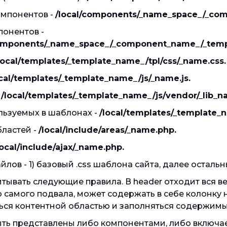
омпонентов -
/local/components/_name_space_/_co
понентов -
components/_name_space_/_component_name_/_temp
local/templates/_template_name_/tpl/css/_name.css.
ocal/templates/_template_name_/js/_name.js.
-
/local/templates/_template_name_/js/vendor/_lib_n
льзуемых в шаблонах -
/local/templates/_template_
ластей -
/local/include/areas/_name.php.
local/include/ajax/_name.php.
ов - 1) базовый .css шаблона сайта, далее остальны
тывать следующие правила. В header отходит вся в
 самого подвала, может содержать в себе колонку на
аться контентной областью и заполняться содержим
ть представлены либо компонентами, либо включае