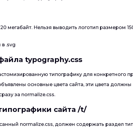
 20 мегабайт. Нельзя выводить логотип размером 150
в .svg
айла typography.css
астомизированную типографику для конкретного пр
ъявлены основные цвета сайта, эти цвета должны п
разу за normalize.css.
типографики сайта
/t/
ный normalize.css, должен содержать раздел типо