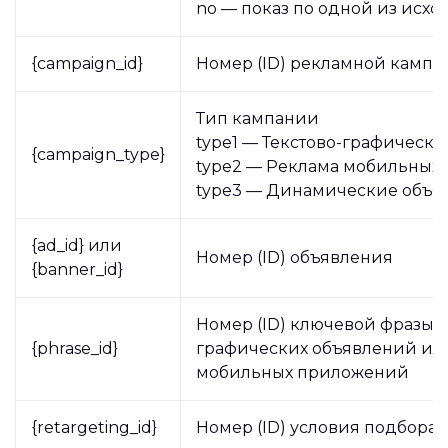
no — показ по одной из исхо
{campaign_id}
Номер (ID) рекламной кампа
Тип кампании
type1 — Текстово-графически
{campaign_type}
type2 — Реклама мобильных
type3 — Динамические объя
{ad_id} или
Номер (ID) объявления
{banner_id}
Номер (ID) ключевой фразы д
{phrase_id}
графических объявлений ил
мобильных приложений
{retargeting_id}
Номер (ID) условия подбора