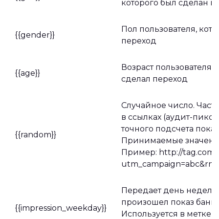
которого был сделан п
Пол пользователя, кот
{{gender}}
переход
Возраст пользователя,
{{age}}
сделал переход
Случайное число. Част
в ссылках (аудит-пиксе
точного подсчета показ
{{random}}
Принимаемые значения
Пример: http://tag.com?
utm_campaign=abc&rnd=
Передает день недели,
произошел показ банне
{{impression_weekday}}
Используется в метке с