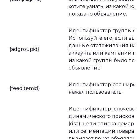
хотите узнать, из какой к
показано объявление.
Идентификатор группы о
Используйте его, если вы
данные отслеживания на 
{adgroupid}
аккаунта или кампании и х
из какой группы было пок
объявление.
Идентификатор расширени
{feeditemid}
нажал пользователь.
Идентификатор ключевого 
динамического поисково
(dsa), цели списка ремарк
или сегментации товара (p
вызывает показ объявлен