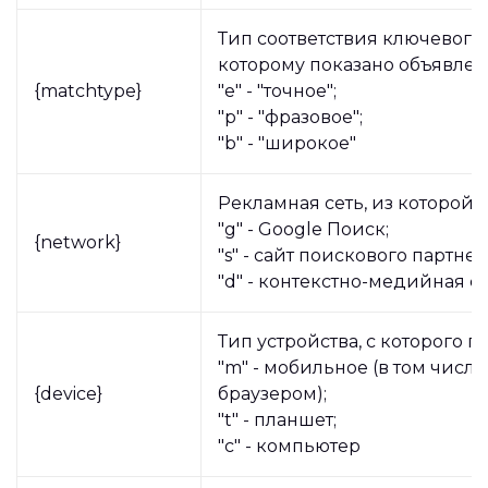
Тип соответствия ключевого 
которому показано объявлен
{matchtype}
"e" - "точное";
"p" - "фразовое";
"b" - "широкое"
Рекламная сеть, из которой 
"g" - Google Поиск;
{network}
"s" - сайт поискового партнер
"d" - контекстно-медийная с
Тип устройства, с которого п
"m" - мобильное (в том числе
{device}
браузером);
"t" - планшет;
"c" - компьютер