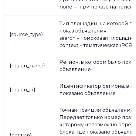
none — при показе на поиск
Тип площадки, на которой п
показ объявления
{source_type}
search – поисковая площадка
context – тематическая (РСЯ)
Регион, в котором было пока
{region_name}
объявление
Идентификатор региона, в к
{region_id}
показано объявление
Точная позиция объявления в
Передает только номер пози
которому невозможно опред
блока, где показано объявле
{position}