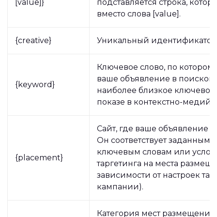
[value]}
подставляется строка, котор
вместо слова [value].
{creative}
Уникальный идентификатор
Ключевое слово, по котором
ваше объявление в поисково
{keyword}
наиболее близкое ключевое
показе в контекстно-медийн
Сайт, где ваше объявление п
Он соответствует заданным 
ключевым словам или усло
{placement}
таргетинга на места размеще
зависимости от настроек тар
кампании).
Категория мест размещения 