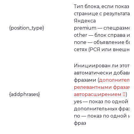
Тип блока, если показ 
странице с результата
Яндекса
{position_type}
premium — спецразме
other — блок справа ил
none — объявление был
сетях (РСЯ или внешни
Инициирован ли этот п
автоматически добав
фразами (
дополнител
релевантными фразам
{addphrases}
авторасширением
)
yes — показ по одной и
дополнительных фраз;
no — показ по одной и
фраз