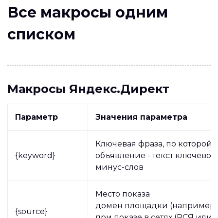
Все макросы одним
списком
Макросы Яндекс.Директ
Параметр
Значения параметра
Ключевая фраза, по которой 
{keyword}
объявление - текст ключевой
минус-слов
Место показа
домен площадки (например, t
{source}
при показе в сетях (РСЯ или 