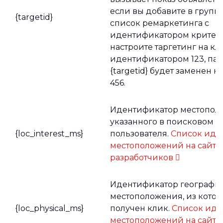
если вы добавите в групп
{targetid}
список ремаркетинга с
идентификатором критери
настроите таргетинг на кл
идентификатором 123, па
{targetid} будет заменен н
456.
Идентификатор местопол
указанного в поисковом з
{loc_interest_ms}
пользователя.
Список иде
местоположений на сайте
разработчиков
Идентификатор географи
местоположения, из котор
{loc_physical_ms}
получен клик.
Список иде
местоположений на сайте