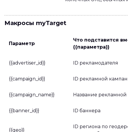
Макросы myTarget
Что подставится вме
Параметр
{{параметра}}
{{advertiser_id}}
ID рекламодателя
{{campaign_id}}
ID рекламной кампани
{{campaign_name}}
Название рекламной 
{{banner_id}}
ID баннера
ID региона по геодерев
{{geo}}