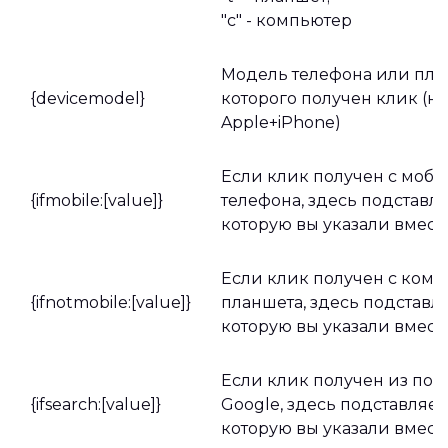
"c" - компьютер
Модель телефона или план
{devicemodel}
которого получен клик (н
Apple+iPhone)
Если клик получен с моб
{ifmobile:[value]}
телефона, здесь подставля
которую вы указали вместо 
Если клик получен с ком
{ifnotmobile:[value]}
планшета, здесь подставля
которую вы указали вместо 
Если клик получен из пои
{ifsearch:[value]}
Google, здесь подставляет
которую вы указали вместо 