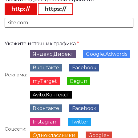
http://
https://
Укажите источник трафика
*
Яндекс.Директ
Google.Adwords
Вконтакте
Facebook
Реклама:
myTarget
Begun
Avito.Контекст
Вконтакте
Facebook
Instagram
Twitter
Соцсети:
Одноклассники
Google+