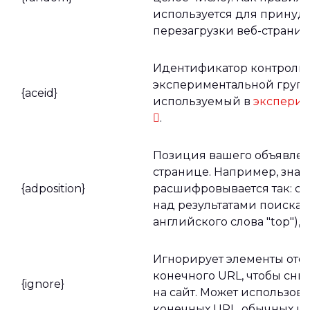
используется для принуд
перезагрузки веб-страниц
Идентификатор контроль
экспериментальной групп
{aceid}
используемый в
эксперим
.
Позиция вашего объявлен
странице. Например, знач
{adposition}
расшифровывается так: стр
над результатами поиска (б
английского слова "top"), 
Игнорирует элементы от
конечного URL, чтобы сни
{ignore}
на сайт. Может использова
конечных URL, обычных и