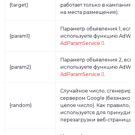
{target}
работает только в кампаниях
на места размещения).
Параметр объявления 1, если
{param1}
используете функцию AdWor
AdParamService
.
Параметр объявления 2, есл
{param2}
используете функцию AdWor
AdParamService
.
Случайное число, сгенерир
сервером Google (беззнаков
{random}
целое число). Как правило, о
используется для принудит
перезагрузки веб-страницы.