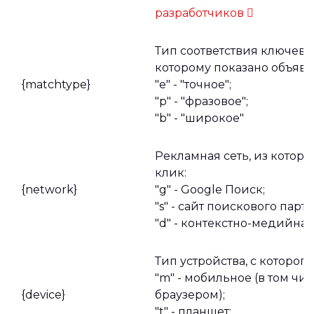
разработчиков
Тип соответствия ключевог
которому показано объявл
{matchtype}
"e" - "точное";
"p" - "фразовое";
"b" - "широкое"
Рекламная сеть, из котор
клик:
{network}
"g" - Google Поиск;
"s" - сайт поискового партн
"d" - контекстно-медийная
Тип устройства, с которого
"m" - мобильное (в том чи
{device}
браузером);
"t" - планшет;