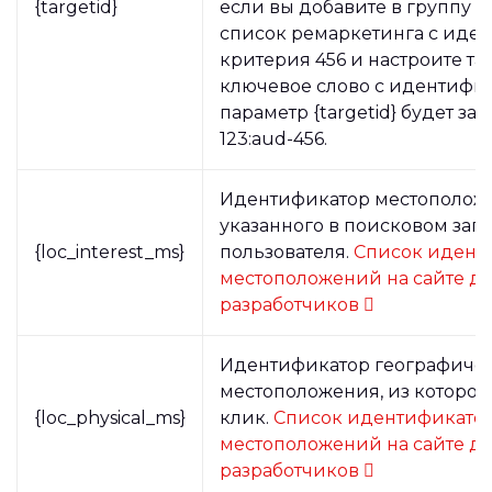
{targetid}
если вы добавите в группу 
список ремаркетинга с иде
критерия 456 и настроите та
ключевое слово с идентифик
параметр {targetid} будет за
123:aud-456.
Идентификатор местополож
указанного в поисковом зап
{loc_interest_ms}
пользователя.
Список идент
местоположений на сайте д
разработчиков
Идентификатор географиче
местоположения, из которог
{loc_physical_ms}
клик.
Список идентификато
местоположений на сайте д
разработчиков