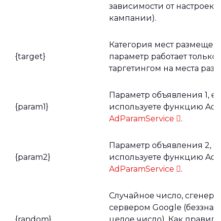
зависимости от настроек т
кампании).
Категория мест размещени
{target}
параметр работает только 
таргетингом на места раз
Параметр объявления 1, е
{param1}
используете функцию AdW
AdParamService
.
Параметр объявления 2, е
{param2}
используете функцию AdW
AdParamService
.
Случайное число, сгенер
сервером Google (беззнак
{random}
целое число). Как правило