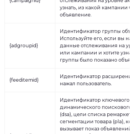
{campaignid}
отслеживания на уровне акка
узнать, из какой кампании б
объявление.
Идентификатор группы объя
Используйте его, если вы на
{adgroupid}
данные отслеживания на уро
или кампании и хотите узнат
группы было показано объяв
Идентификатор расширения,
{feeditemid}
нажал пользователь.
Идентификатор ключевого сл
динамического поискового 
(dsa), цели списка ремаркети
сегментации товара (pla), к
вызывает показ объявлений.