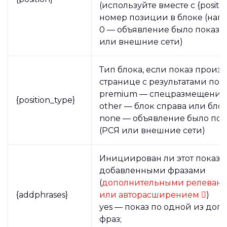
(используйте вместе с {positio
номер позиции в блоке (напри
0 — объявление было показан
или внешние сети)
Тип блока, если показ произ
странице с результатами пои
premium — спецразмещение
{position_type}
other — блок справа или блок
none — объявление было пока
(РСЯ или внешние сети)
Инициирован ли этот показ 
добавленными фразами
(
дополнительными релеван
{addphrases}
или авторасширением
)
yes — показ по одной из до
фраз;