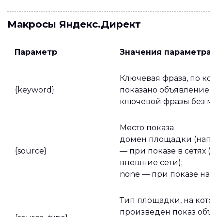
Макросы Яндекс.Директ
Параметр
Значения параметра
Ключевая фраза, по ко
{keyword}
показано объявление - 
ключевой фразы без м
Место показа
домен площадки (наприм
{source}
— при показе в сетях (
внешние сети);
none — при показе на 
Тип площадки, на кото
произведён показ объ