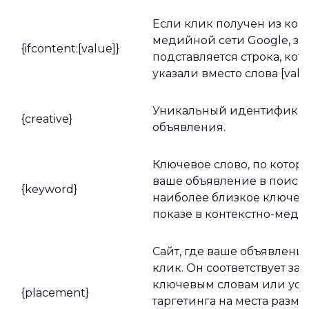
Если клик получен из кон
медийной сети Google, зд
{ifcontent:[value]}
подставляется строка, кот
указали вместо слова [valu
Уникальный идентифика
{creative}
объявления.
Ключевое слово, по котор
ваше объявление в поиско
{keyword}
наиболее близкое ключев
показе в контекстно-меди
Сайт, где ваше объявлени
клик. Он соответствует з
ключевым словам или ус
{placement}
таргетинга на места разм