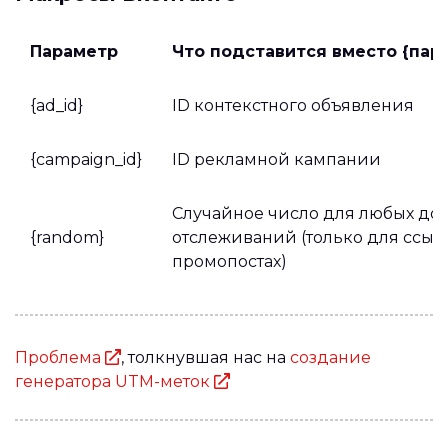
Параметр
Что подставится вместо {пар
{ad_id}
ID контекстного объявления
{campaign_id}
ID рекламной кампании
Случайное число для любых до
{random}
отслеживаний (только для ссыл
промопостах)
Проблема
, толкнувшая нас на
создание
генератора UTM-меток