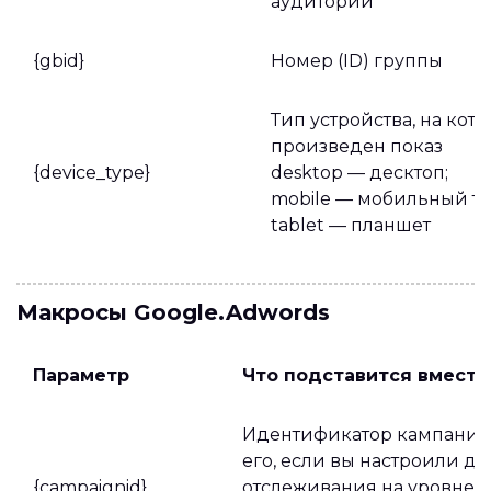
аудитории
{gbid}
Номер (ID) группы
Тип устройства, на кот
произведен показ
{device_type}
desktop — десктоп;
mobile — мобильный те
tablet — планшет
Макросы Google.Adwords
Параметр
Что подставится вместо
Идентификатор кампании.
его, если вы настроили д
{campaignid}
отслеживания на уровне а