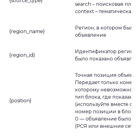
{source_type}
search – поисковая пл
context – тематическая
Регион, в котором был
{region_name}
объявление
Идентификатор региона
{region_id}
было показано объявл
Точная позиция объявл
Передает только номер
которому невозможно 
тип блока, где показан
{position}
(используйте вместе с {p
номер позиции в блоке 
0 — объявление было п
(РСЯ или внешние сети