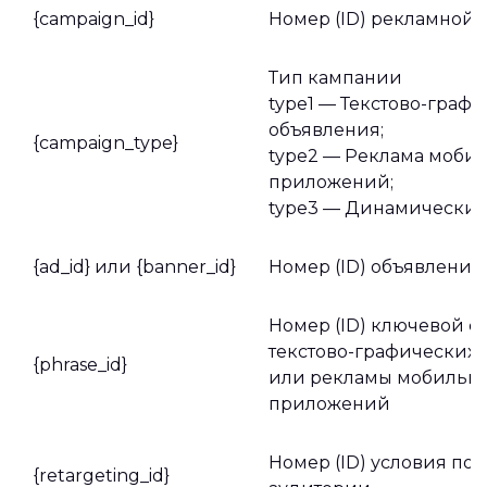
{campaign_id}
Номер (ID) рекламной
Тип кампании
type1 — Текстово-граф
объявления;
{campaign_type}
type2 — Реклама моби
приложений;
type3 — Динамические
{ad_id} или {banner_id}
Номер (ID) объявления
Номер (ID) ключевой ф
текстово-графических
{phrase_id}
или рекламы мобильн
приложений
Номер (ID) условия по
{retargeting_id}