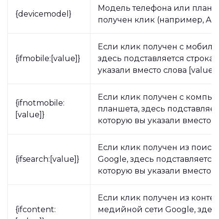
Модель телефона или планше
{devicemodel}
получен клик (например, Ap
Если клик получен с мобиль
{ifmobile:[value]}
здесь подставляется строка,
указали вместо слова [value].
Если клик получен с компью
{ifnotmobile:
планшета, здесь подставляет
[value]}
которую вы указали вместо сл
Если клик получен из поиск
{ifsearch:[value]}
Google, здесь подставляется 
которую вы указали вместо сл
Если клик получен из контек
{ifcontent:
медийной сети Google, здес