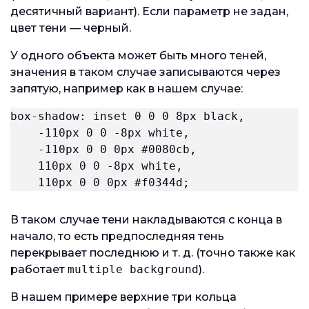
десятичный вариант). Если параметр не задан,
цвет тени — черный.
У одного объекта может быть много теней,
значения в таком случае записываются через
запятую, например как в нашем случае:
box-shadow: inset 0 0 0 8px black, 

    -110px 0 0 -8px white, 

    -110px 0 0 0px #0080cb, 

    110px 0 0 -8px white, 

    110px 0 0 0px #f0344d;
В таком случае тени накладываются с конца в
начало, то есть предпоследняя тень
перекрывает последнюю и т. д. (точно также как
работает
multiple background
).
В нашем примере верхние три кольца