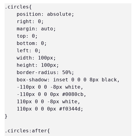
.circles{ 

    position: absolute; 

    right: 0; 

    margin: auto; 

    top: 0; 

    bottom: 0; 

    left: 0; 

    width: 100px; 

    height: 100px; 

    border-radius: 50%; 

    box-shadow: inset 0 0 0 8px black, 

    -110px 0 0 -8px white, 

    -110px 0 0 0px #0080cb, 

    110px 0 0 -8px white, 

    110px 0 0 0px #f0344d; 

} 

.circles:after{ 
