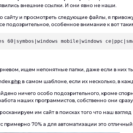
явились внешние ссылки. И они явно не наши.
о сайту и просмотреть следующие файлы, я привожу
 все подозрительное, особенное внимание к вот так
es 60|symbos|windows mobile|windows ce|ppc|sm
невом, ищем непонятные папки, даже если в них т
dex.
php
в самом шаблоне, если их несколько, в ка
найдено ничего особо подозрительного, кроме спорн
е работа наших программистов, собственно они сразу
осканируем им сайт в поисках того что наш взгляд 
с примерно 70% а для автоматизации это отличный 