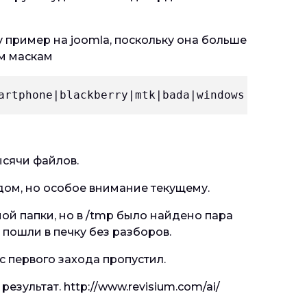
 пример на joomla, поскольку она больше
им маскам
artphone|blackberry|mtk|bada|windows phone)/i
ысячи файлов.
ждом, но особое внимание текущему.
ой папки, но в /tmp было найдено пара
 пошли в печку без разборов.
с первого захода пропустил.
результат.
http://www.revisium.com/ai/