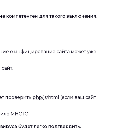
не компетентен для такого заключения.
ние о инфицирование сайта может уже
 сайт.
ует проверить
php
/js/html (если ваш сайт
авило МНОГО!
вируса будет легко подтвердить.