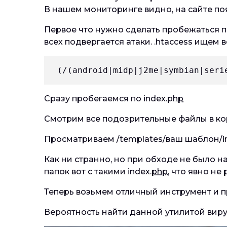
В нашем мониторинге видно, на сайте по
Первое что нужно сделать пробежаться п
всех подвергается атаки. .htaccess ищем
 (/(android|midp|j2me|symbian|seri
Сразу пробегаемся по index.
php
Смотрим все подозрительные файлы в кор
Просматриваем /templates/ваш шаблон/in
Как ни странно, но при обходе не было 
папок вот с такими index.
php
, что явно н
Теперь возьмем отличный инструмент и пр
Вероятность найти данной утилитой виру