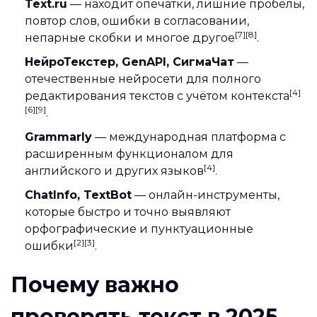
Text.ru
— находит опечатки, лишние пробелы,
повтор слов, ошибки в согласовании,
[7][8]
непарные скобки и многое другое
.
НейроТекстер, GenAPI, СигмаЧат
—
отечественные нейросети для полного
[4]
редактирования текстов с учётом контекста
[6][9]
.
Grammarly
— международная платформа с
расширенным функционалом для
[4]
английского и других языков
.
ChatInfo, TextBot
— онлайн-инструменты,
которые быстро и точно выявляют
орфографические и пунктуационные
[2][3]
ошибки
.
Почему важно
проверять текст в 2025