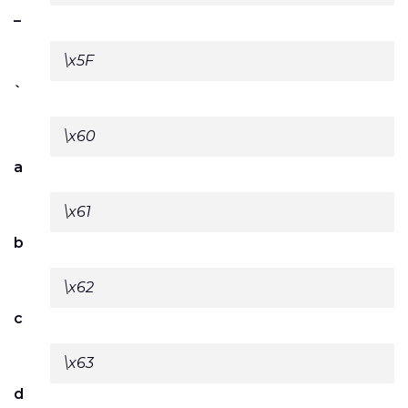
_
\x5F
`
\x60
a
\x61
b
\x62
c
\x63
d