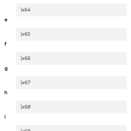
\x64
e
\x65
f
\x66
g
\x67
h
\x68
i