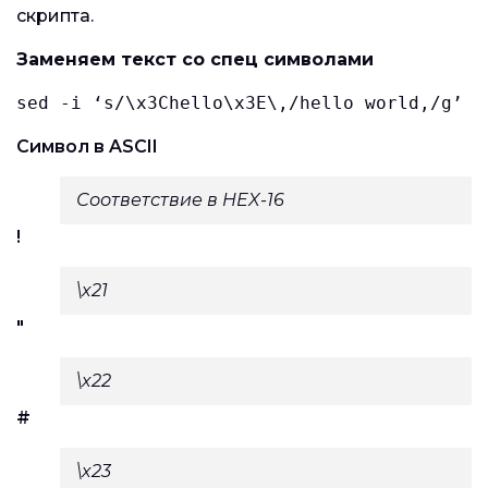
скрипта.
Заменяем текст со спец символами
sed -i ‘s/\x3Chello\x3E\,/hello world,/g’ t
Символ в ASCII
Соответствие в HEX-16
!
\x21
"
\x22
#
\x23