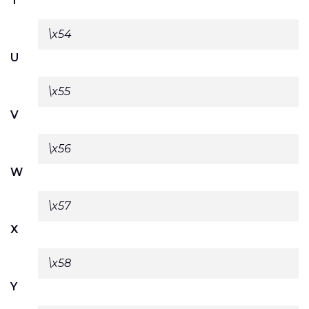
T
\x54
U
\x55
V
\x56
W
\x57
X
\x58
Y