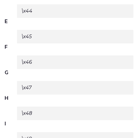
\x44
E
\x45
F
\x46
G
\x47
H
\x48
I