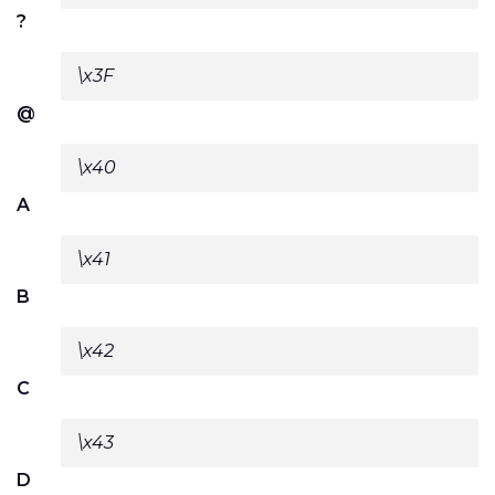
?
\x3F
@
\x40
A
\x41
B
\x42
C
\x43
D