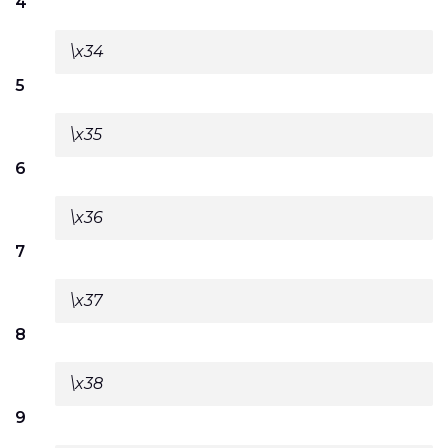
4
\x34
5
\x35
6
\x36
7
\x37
8
\x38
9