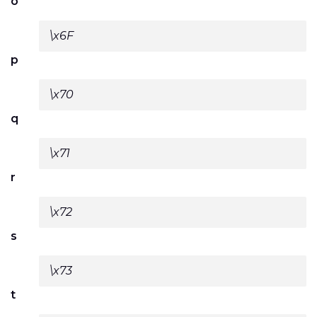
o
\x6F
p
\x70
q
\x71
r
\x72
s
\x73
t