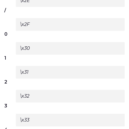
\x2E
/
\x2F
0
\x30
1
\x31
2
\x32
3
\x33