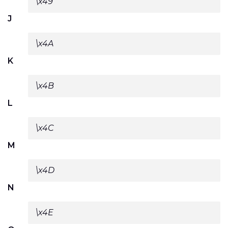
\x49
J
\x4A
K
\x4B
L
\x4C
M
\x4D
N
\x4E