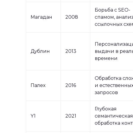
Борьба с SEO-
Магадан
2008
спамом, анали
ссылочных схе
Персонализац
Дублин
2013
выдачи в реал
времени
Обработка сло
Палех
2016
и естественны
запросов
Глубокая
Y1
2021
семантическая
обработка конт