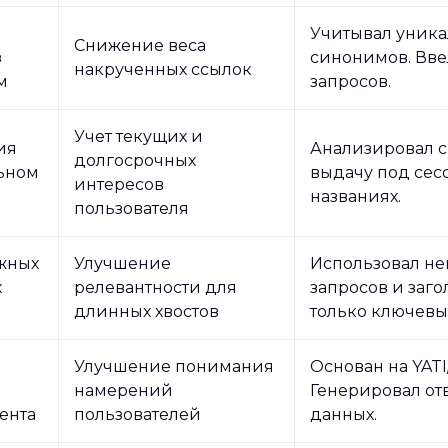
Учитывал уника
Снижение веса
з
синонимов. Вве
накрученных ссылок
м
запросов.
Учет текущих и
ия
Анализировал с
долгосрочных
ьном
выдачу под сесс
интересов
названиях.
пользователя
жных
Улучшение
Использовал не
х
релевантности для
запросов и загол
длинных хвостов
только ключевы
Улучшение понимания
Основан на YAT
намерений
Генерировал от
ента
пользователей
данных.