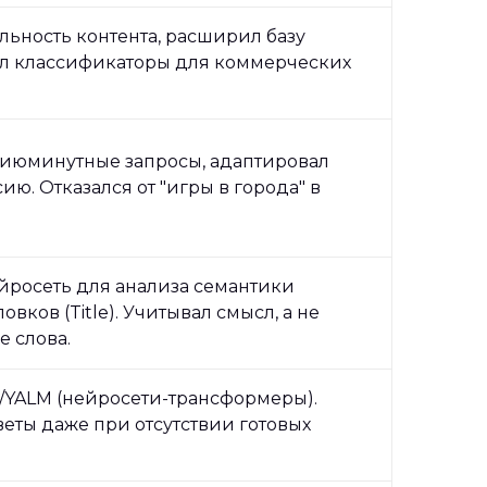
льность контента, расширил базу
л классификаторы для коммерческих
июминутные запросы, адаптировал
ию. Отказался от "игры в города" в
йросеть для анализа семантики
овков (Title). Учитывал смысл, а не
е слова.
I/YALM (нейросети-трансформеры).
веты даже при отсутствии готовых