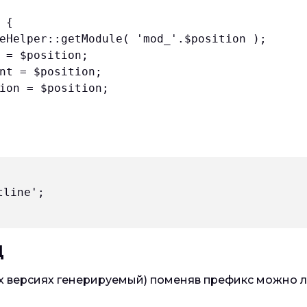
{

eHelper::getModule( 'mod_'.$position );

 = $position;

nt = $position;

ion = $position;

line';

Д
вых версиях генерируемый) поменяв префикс можно ле