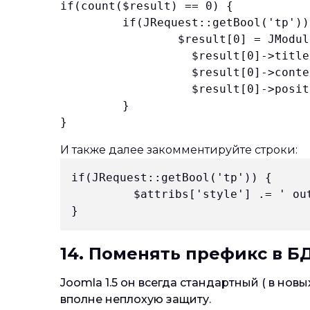
if(count($result) == 0) {

         if(JRequest::getBool('tp')) 
                 $result[0] = JModul
                   $result[0]->title
                   $result[0]->conte
                   $result[0]->posit
         }

И также далее закомментируйте строки:
if(JRequest::getBool('tp')) {

         $attribs['style'] .= ' out
14. Поменять префикс в Б
Joomla 1.5 он всегда стандартный ( в но
вполне неплохую защиту.