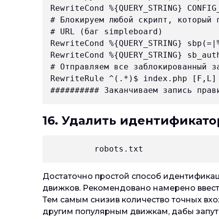
RewriteCond %{QUERY_STRING} CONFIG_
# Блокируем любой скрипт, который 
# URL (баг simpleboard)

RewriteCond %{QUERY_STRING} sbp(=|%
RewriteCond %{QUERY_STRING} sb_auth
# Отправляем все заблокированный з
RewriteRule ^(.*)$ index.php [F,L]

16. Удалить идентификатор
Достаточно простой способ идентификац
движков. Рекомендовано намерено ввест
Тем самым снизив количество точных вхож
другим популярным движкам, дабы запутат