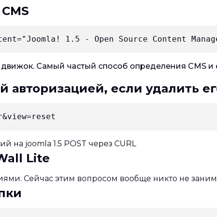
 CMS
 движок. Самый частый способ определения CMS и е
й авторизацией, если удалить ег
й на joomla 1.5 POST через CURL
all Lite
ями. Сейчас этим вопросом вообще никто не занимал
апки