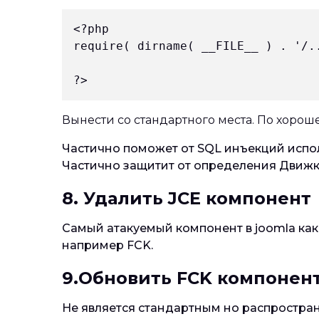
<?php

require( dirname( __FILE__ ) . '/.
Вынести со стандартного места. По хорош
Частично поможет от SQL инъекций испо
Частично защитит от определения Движк
8. Удалить JСE компонент
Самый атакуемый компонент в joomla как
например FCK.
9.Обновить FCK компонен
Не является стандартным но распростра