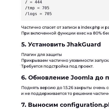
/ = 444 

/tmp = 705 

Частично спасет от записи в index.php и
При включенной функции exec на 80% бес
5. Установить JhakGuard
Плагин для защиты
Прикрываем частично уязвимости запуска
Требуется подстройка под проект.
6. Обновление Joomla до 
Поднять версию до 1.5.26 закрыты очень с
и не поддерживается то решение частич
7. Выносим configuration.