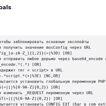
bals
чтобы заблокировать основные эксплойты

я получить значение mosConfig через URL

ig_[a-zA-Z_]{1,21}(=|%3D) [OR]

я отправить любое дерьмо через base64_encode п
encode.*(.*) [OR]

держит тег < script> в URL

.*script.*(>|%3E) [NC,OR]

пытается установить глобальную переменную PHP 
(=|[|%[0-9A-Z]{0,2}) [OR]

я изменить _REQUEST переменную через URL

T(=|[|%[0-9A-Z]{0,2}) [OR]

пытается установить CONFIG_EXT (баг в com_extc