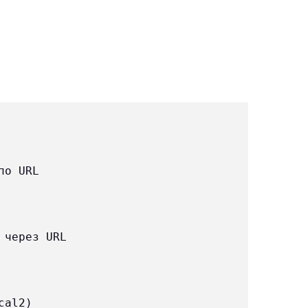
о URL

через URL

al2)
