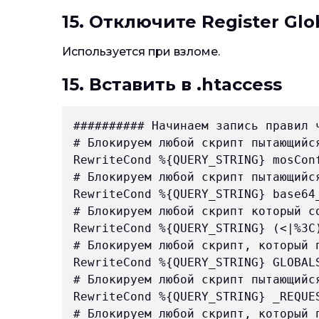
15. Отключите Register Glo
Используется при взломе.
15. Вставить в .htaccess
########## Начинаем запись правил 
# Блокируем любой скрипт пытающийс
RewriteCond %{QUERY_STRING} mosConf
# Блокируем любой скрипт пытающийс
RewriteCond %{QUERY_STRING} base64_
# Блокируем любой скрипт который со
RewriteCond %{QUERY_STRING} (<|%3C)
# Блокируем любой скрипт, который 
RewriteCond %{QUERY_STRING} GLOBALS
# Блокируем любой скрипт пытающийс
RewriteCond %{QUERY_STRING} _REQUES
# Блокируем любой скрипт, который 