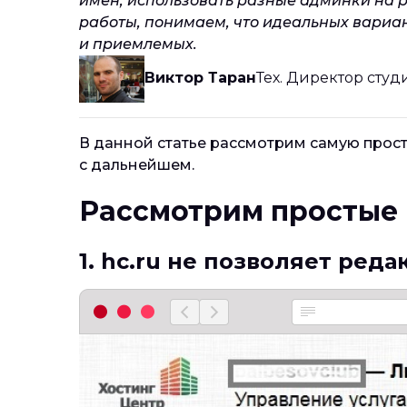
имен, использовать разные админки на 
работы, понимаем, что идеальных вариан
и приемлемых.
Виктор Таран
Тех. Директор сту
В данной статье рассмотрим самую прос
с дальнейшем.
Рассмотрим простые
1. hc.ru не позволяет ред