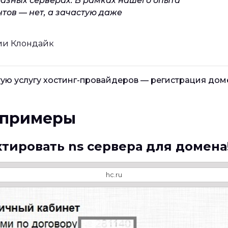
разных серверах. В рамках нашего опыта
тов — нет, а зачастую даже
дии Клондайк
тую услугу хостинг-провайдеров — регистрация до
 примеры
актировать ns сервера для домена
hc.ru